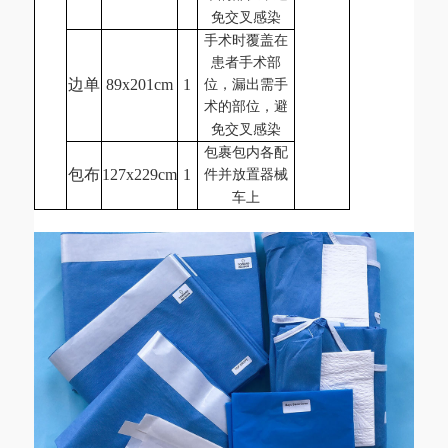
免交叉感染
手术时覆盖在
患者手术部
边单
89x201cm
1
位，漏出需手
术的部位，避
免交叉感染
包裹包内各配
包布
127x229cm
1
件并放置器械
车上