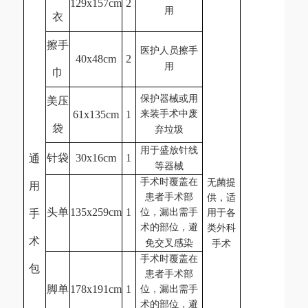
129x157cm
2
用
衣
擦手
医护人员擦手
40x48cm
2
用
巾
保护器械或用
美压
61x135cm
1
来装手术中废
袋
弃垃圾
用于盛放针线
针袋
30x16cm
1
通
等器械
手术时覆盖在
无菌提
用
患者手术部
供，适
头单
135x259cm
1
位，漏出需手
手
用于各
术的部位，避
类外科
术
免交叉感染
手术
手术时覆盖在
包
患者手术部
脚单
178x191cm
1
位，漏出需手
术的部位，避