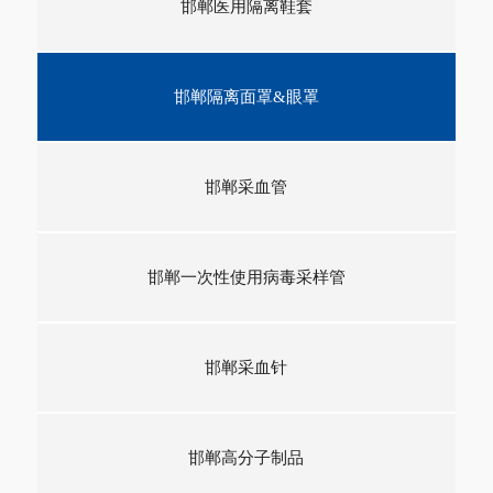
邯郸医用隔离鞋套
邯郸隔离面罩&眼罩
邯郸采血管
邯郸一次性使用病毒采样管
邯郸采血针
邯郸高分子制品